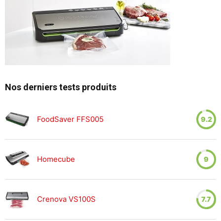
Nos derniers tests produits
FoodSaver FFS005
9.2
Homecube
9
Crenova VS100S
7.7